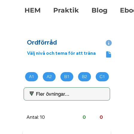
HEM
Praktik
Blog
Ebo
Ordförråd
Välj nivå och tema för att träna
A1
A2
B1
B2
C1
Antal: 10
0
0