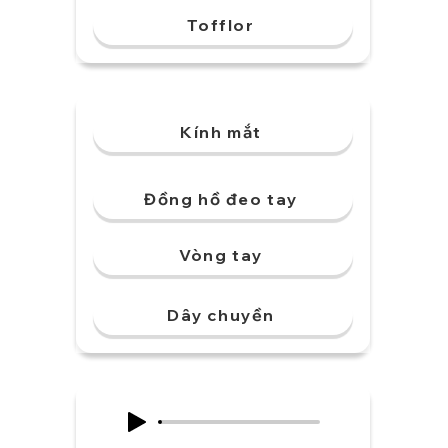
Tofflor
Kính mắt
Đồng hồ đeo tay
Vòng tay
Dây chuyền