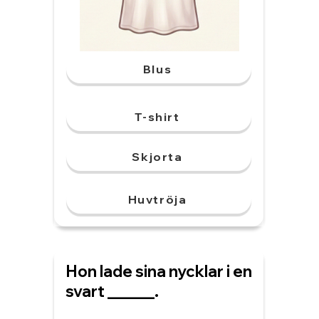
Blus
T-shirt
Skjorta
Huvtröja
Hon lade sina nycklar i en
svart ______.