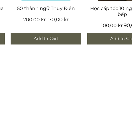
Quick View
Quick Vi
ua
50 thành ngữ Thụy Điển
Học cấp tốc 10 n
bếp
Regular Price
Sale Price
170,00 kr
200,00 kr
Regular Pric
Sal
90,
100,00 kr
Add to Cart
Add to Ca