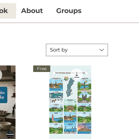
ok
About
Groups
Sort by
Free