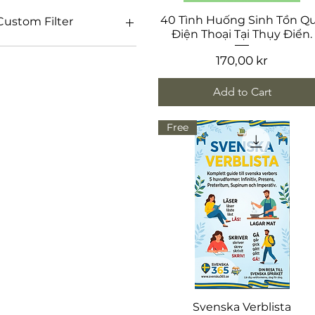
SEK 0
SEK 170
Quick View
40 Tình Huống Sinh Tồn Q
Custom Filter
Điện Thoại Tại Thụy Điển.
Ebook
Price
170,00 kr
Ebook-Tiếng Việt
Free
Add to Cart
Free
Quick View
Svenska Verblista