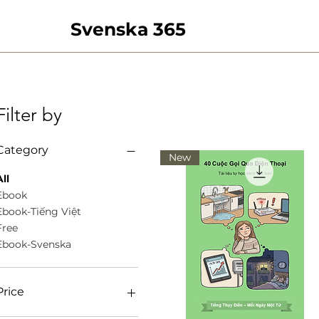
Svenska 365
Filter by
Category
New
ll
Ebook
Ebook-Tiếng Việt
Free
Ebook-Svenska
Price