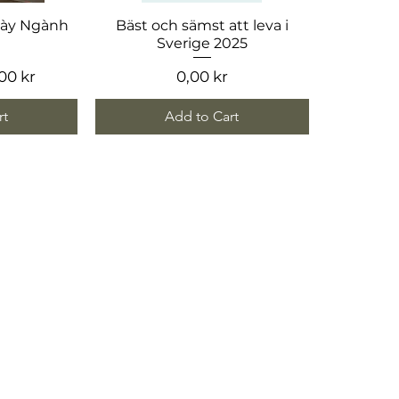
ew
Quick View
gày Ngành
Bäst och sämst att leva i
Sverige 2025
e
e Price
Price
00 kr
0,00 kr
rt
Add to Cart