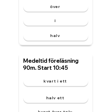
över
i
halv
Medeltid föreläsning
90m. Start 10:45
kvart i ett
halv ett
kvart över tolv