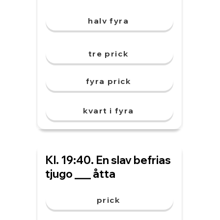
halv fyra
tre prick
fyra prick
kvart i fyra
Kl. 19:40. En slav befrias
tjugo ___ åtta
prick