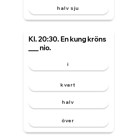
halv sju
Kl. 20:30. En kung kröns
___ nio.
i
kvart
halv
över