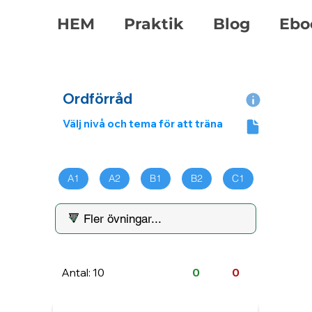
HEM
Praktik
Blog
Ebo
Ordförråd
Välj nivå och tema för att träna
A1
A2
B1
B2
C1
Antal: 10
0
0