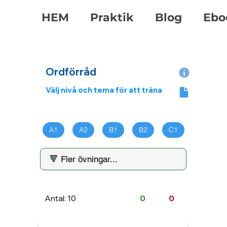
HEM
Praktik
Blog
Ebo
Ordförråd
Välj nivå och tema för att träna
A1
A2
B1
B2
C1
Antal: 10
0
0