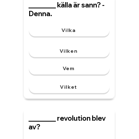
________ källa är sann? -
Denna.
Vilka
Vilken
Vem
Vilket
________ revolution blev
av?