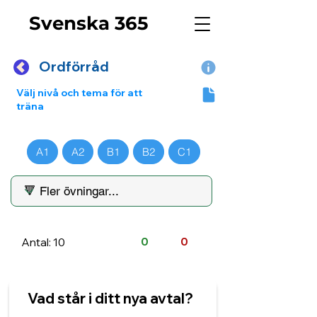
Svenska 365
Ordförråd
Välj nivå och tema för att
träna
A1
A2
B1
B2
C1
Antal: 10
0
0
Vad står i ditt nya avtal?