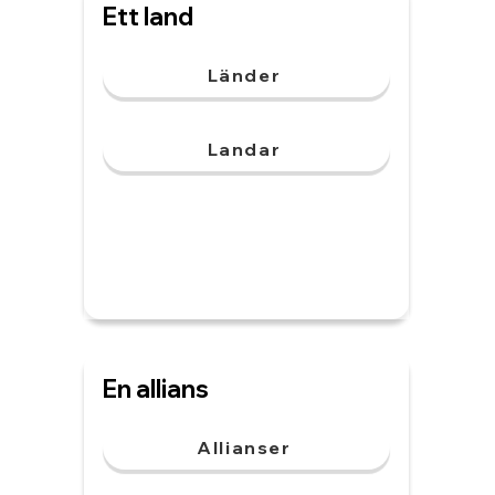
Ett land
Länder
Landar
En allians
Allianser