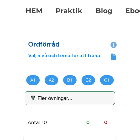
HEM
Praktik
Blog
Ebo
Ordförråd
Välj nivå och tema för att träna
A1
A2
B1
B2
C1
Antal: 10
0
0