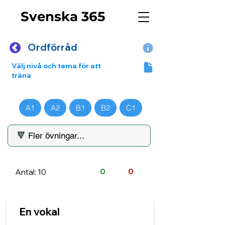
Svenska 365
Ordförråd
Välj nivå och tema för att
träna
A1
A2
B1
B2
C1
Antal: 10
0
0
En vokal