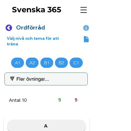
Svenska 365
Ordförråd
Välj nivå och tema för att
träna
A1
A2
B1
B2
C1
Antal: 10
5
5
A