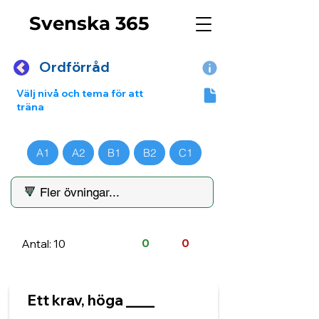
Svenska 365
Ordförråd
Välj nivå och tema för att
träna
A1
A2
B1
B2
C1
Antal: 10
0
0
Ett krav, höga ____