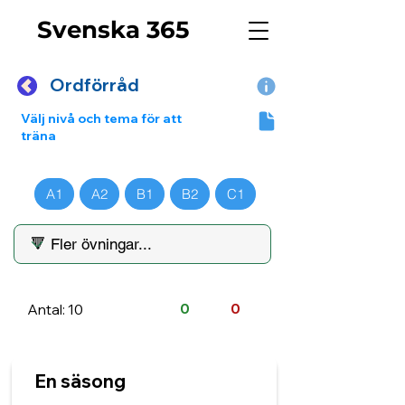
Svenska 365
Ordförråd
Välj nivå och tema för att
träna
A1
A2
B1
B2
C1
Antal: 10
0
0
En säsong