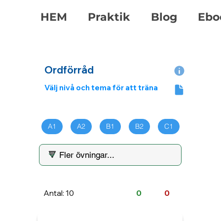
HEM
Praktik
Blog
Ebo
Ordförråd
Välj nivå och tema för att träna
A1
A2
B1
B2
C1
Antal: 10
0
0