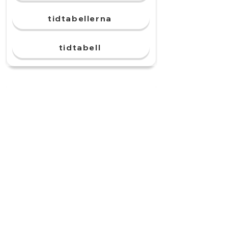
tidtabellerna
tidtabell
Vi ska flyga hem. ______
ligger långt bort.
Flygplatserna
Flygplatser
Flygplats
Flygplatsen