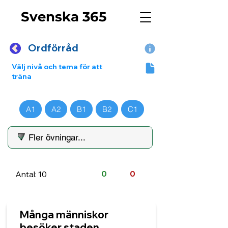
Svenska 365
Ordförråd
Välj nivå och tema för att
träna
A1
A2
B1
B2
C1
Antal: 10
0
0
Många människor
besöker staden. ______