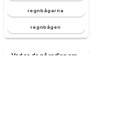
regnbågarna
regnbågen
Vad sa de på radion om
vädret? ______ sa att
det blir varmt.
Väderleksrapport
Väderleksrapporterna
Väderleksrapporten