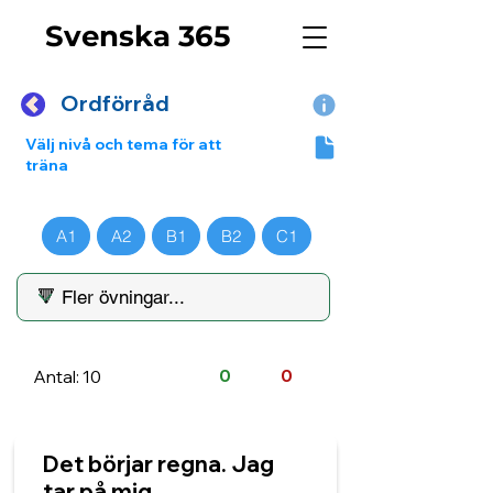
Svenska 365
Ordförråd
Välj nivå och tema för att
träna
A1
A2
B1
B2
C1
Antal: 10
0
0
Det börjar regna. Jag
tar på mig ______.