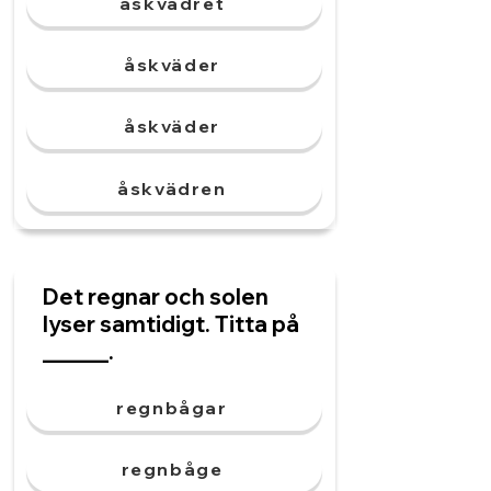
åskvädret
åskväder
åskväder
åskvädren
Det regnar och solen
lyser samtidigt. Titta på
______.
regnbågar
regnbåge