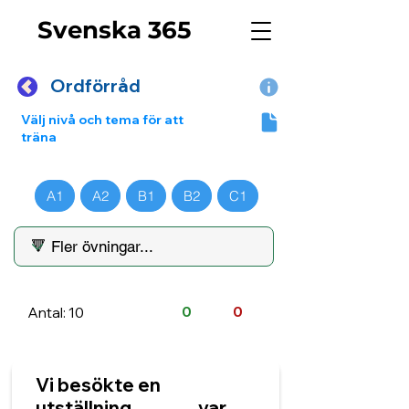
Svenska 365
Ordförråd
Välj nivå och tema för att
träna
A1
A2
B1
B2
C1
Antal: 10
0
0
Vi besökte en
utställning. ______ var