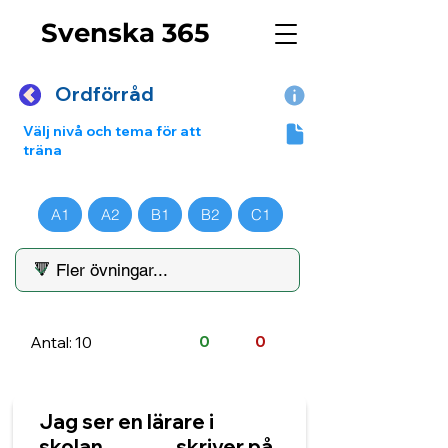
Svenska 365
Ordförråd
Välj nivå och tema för att
träna
A1
A2
B1
B2
C1
Antal: 10
0
0
Jag ser en lärare i
skolan. ______ skriver på