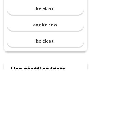
kockar
kockarna
kocket
Hon går till en frisör.
______ klipper hennes
hår.
Frisör
Frisören