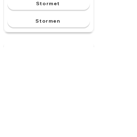
Stormet
Stormen
Vi pratar om ett klimat.
______ ändras snabbt.
Klimaten
Klimat
Klimatar
Klimatet