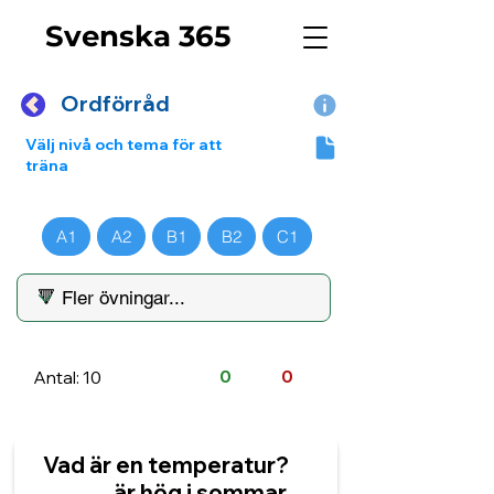
Svenska 365
Ordförråd
Välj nivå och tema för att
träna
A1
A2
B1
B2
C1
Antal: 10
0
0
Vad är en temperatur?
______ är hög i sommar.