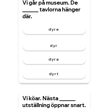
Vi går på museum. De
______ tavlorna hänger
där.
dyre
dyr
dyra
dyrt
Vi köar. Nästa ______
utställning öppnar snart.