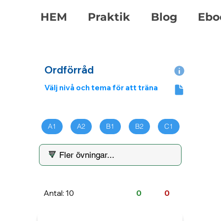
HEM
Praktik
Blog
Ebo
Ordförråd
Välj nivå och tema för att träna
A1
A2
B1
B2
C1
Antal: 10
0
0