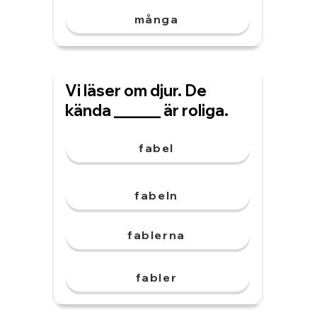
många
Vi läser om djur. De
kända ______ är roliga.
fabel
fabeln
fablerna
fabler