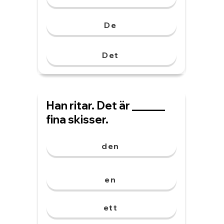
De
Det
Han ritar. Det är ______
fina skisser.
den
en
ett