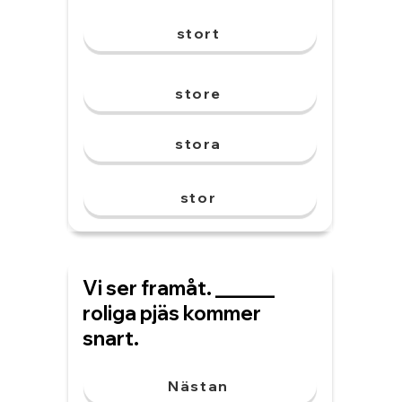
stort
store
stora
stor
Vi ser framåt. ______
roliga pjäs kommer
snart.
Nästan