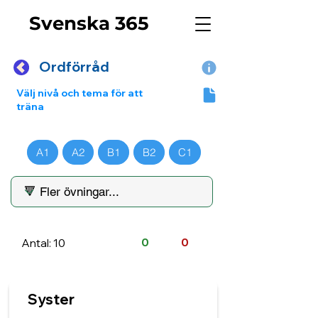
Svenska 365
Ordförråd
Välj nivå och tema för att
träna
A1
A2
B1
B2
C1
Antal: 10
0
0
Syster