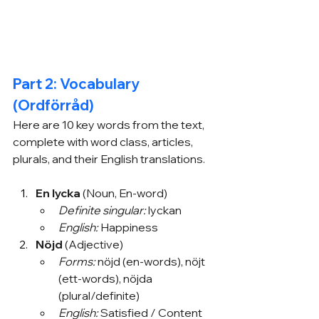
Part 2: Vocabulary 
(Ordförråd)
Here are 10 key words from the text, 
complete with word class, articles, 
plurals, and their English translations.
En lycka
 (Noun, En-word)
Definite singular:
 lyckan
English:
 Happiness
Nöjd
 (Adjective)
Forms:
 nöjd (en-words), nöjt 
(ett-words), nöjda 
(plural/definite)
English:
 Satisfied / Content