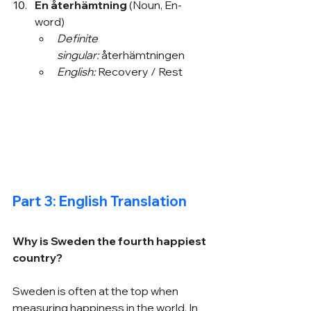
En återhämtning
 (Noun, En-
word)
Definite 
singular:
 återhämtningen
English:
 Recovery / Rest
Part 3: English Translation
Why is Sweden the fourth happiest 
country?
Sweden is often at the top when 
measuring happiness in the world. In 