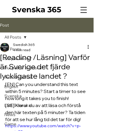
Svenska 365
Post
All Posts
Swedish 365
All Posts
4 min read
[Reading /Läsning] Varför
Do you know?
är Sverige det fjärde
Hur pratar svenska?
lyckligaste landet ?
Telefonsamtal
[EN] Can you understand this text 
English
within 5 minutes? Start a timer to see 
Svenska
how long it takes you to finish!
[SE] Klarar du av att läsa och förstå 
Lätt Svenska
den här texten på 5 minuter? Ta tiden 
News
för att se hur lång tid det tar för dig!
Game
https://www.youtube.com/watch?v=p-