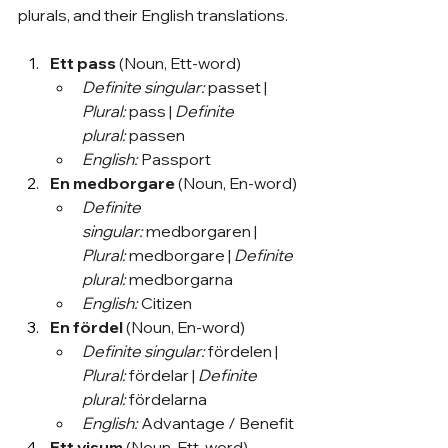
plurals, and their English translations.
Ett pass
 (Noun, Ett-word)
Definite singular:
 passet | 
Plural:
 pass | 
Definite 
plural:
 passen
English:
 Passport
En medborgare
 (Noun, En-word)
Definite 
singular:
 medborgaren | 
Plural:
 medborgare | 
Definite 
plural:
 medborgarna
English:
 Citizen
En fördel
 (Noun, En-word)
Definite singular:
 fördelen | 
Plural:
 fördelar | 
Definite 
plural:
 fördelarna
English:
 Advantage / Benefit
Ett visum
 (Noun, Ett-word)