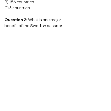
B) 186 countries
C) 3 countries
Question 2:
 What is one major 
benefit of the Swedish passport 
mentioned in the text, aside from 
traveling outside of Europe?
A) You receive free airline tickets 
every year.
B) You do not have to pay taxes in 
Sweden.
C) You have the right to live, work, and 
study freely in all other EU countries.
Question 3:
 What kind of help does 
the text say a Swedish embassy can 
provide if you are abroad?
A) They can help you if you lose your 
luggage or get sick.