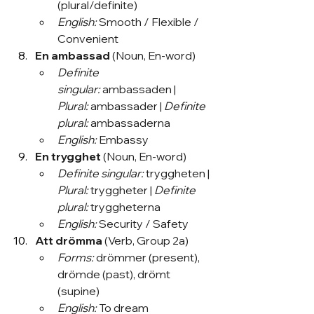
(plural/definite)
English:
 Smooth / Flexible / 
Convenient
En ambassad
 (Noun, En-word)
Definite 
singular:
 ambassaden | 
Plural:
 ambassader | 
Definite 
plural:
 ambassaderna
English:
 Embassy
En trygghet
 (Noun, En-word)
Definite singular:
 tryggheten | 
Plural:
 tryggheter | 
Definite 
plural:
 tryggheterna
English:
 Security / Safety
Att drömma
 (Verb, Group 2a)
Forms:
 drömmer (present), 
drömde (past), drömt 
(supine)
English:
 To dream