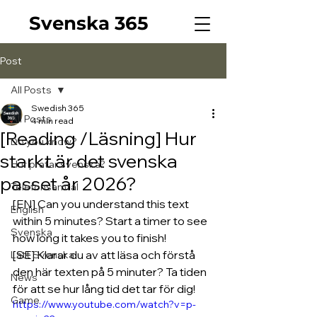
Svenska 365
Post
All Posts
Swedish 365
All Posts
4 min read
[Reading /Läsning] Hur
Do you know?
starkt är det svenska
Hur pratar svenska?
passet år 2026?
Telefonsamtal
[EN] Can you understand this text 
English
within 5 minutes? Start a timer to see 
Svenska
how long it takes you to finish!
[SE] Klarar du av att läsa och förstå 
Lätt Svenska
den här texten på 5 minuter? Ta tiden 
News
för att se hur lång tid det tar för dig!
Game
https://www.youtube.com/watch?v=p-