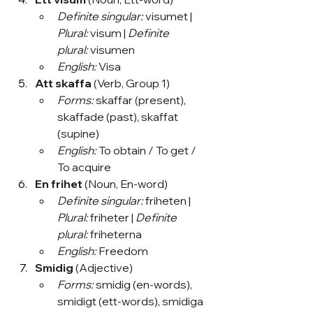
Definite singular:
 visumet | 
Plural:
 visum | 
Definite 
plural:
 visumen
English:
 Visa
Att skaffa
 (Verb, Group 1)
Forms:
 skaffar (present), 
skaffade (past), skaffat 
(supine)
English:
 To obtain / To get / 
To acquire
En frihet
 (Noun, En-word)
Definite singular:
 friheten | 
Plural:
 friheter | 
Definite 
plural:
 friheterna
English:
 Freedom
Smidig
 (Adjective)
Forms:
 smidig (en-words), 
smidigt (ett-words), smidiga 