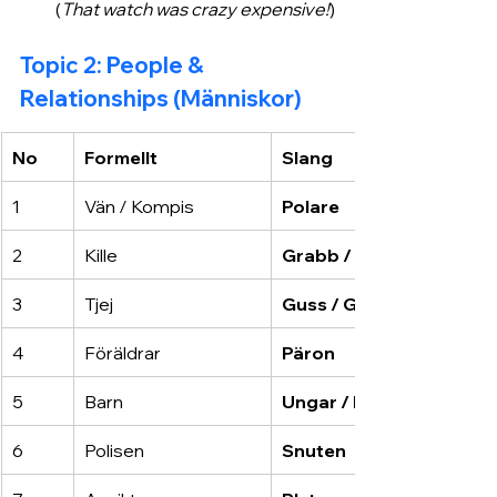
(
That watch was crazy expensive!
)
Topic 2: People & 
Relationships (Människor)
No
Formellt
Slang
1
Vän / Kompis
Polare
2
Kille
Grabb / Brush
3
Tjej
Guss / Gäri
4
Föräldrar
Päron
5
Barn
Ungar / Kids
6
Polisen
Snuten