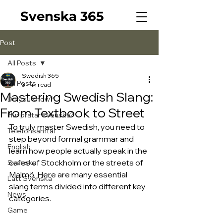
Svenska 365
Post
All Posts
Swedish 365
All Posts
3 min read
Mastering Swedish Slang:
Do you know?
From Textbook to Street
Hur pratar svenska?
To truly master Swedish, you need to 
Telefonsamtal
step beyond formal grammar and 
English
learn how people actually speak in the 
cafes of Stockholm or the streets of 
Svenska
Malmö. Here are many essential 
Lätt Svenska
slang terms divided into different key 
News
categories.
Game