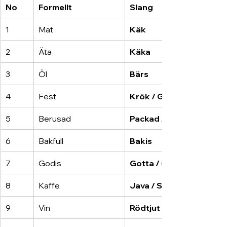
No
Formellt
Slang
1
Mat
Käk
2
Äta
Käka
3
Öl
Bärs
4
Fest
Krök / Galej
5
Berusad
Packad / Dragen
6
Bakfull
Bakis
7
Godis
Gotta / Gottis
8
Kaffe
Java / Sump
9
Vin
Rödtjut