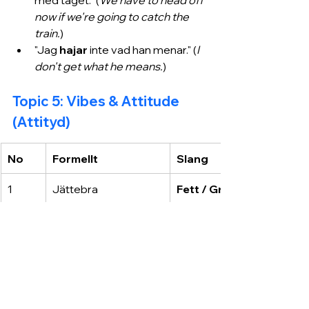
now if we're going to catch the 
train.
)
"Jag 
hajar
 inte vad han menar." (
I 
don't get what he means.
)
Topic 5: Vibes & Attitude 
(Attityd)
No
Formellt
Slang
1
Jättebra
Fett / Grymt
2
Dåligt
Kass / Suger
3
Konstigt
Skumt
4
Tråkigt
Segt