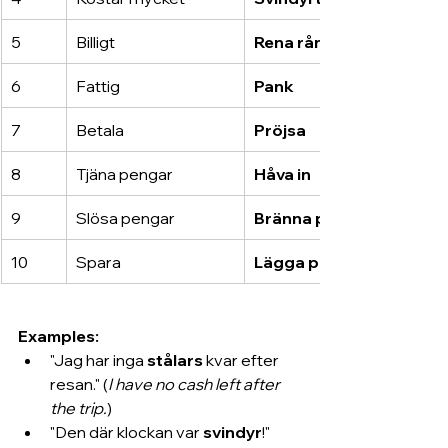
5
Billigt
Rena rånet
6
Fattig
Pank
7
Betala
Pröjsa
8
Tjäna pengar
Håva in
9
Slösa pengar
Bränna pengar
10
Spara
Lägga på hög
Examples:
"Jag har inga 
stålars
 kvar efter 
resan." (
I have no cash left after 
the trip.
)
"Den där klockan var 
svindyr
!" 