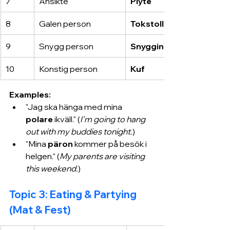
7
Ansikte
Plyte
8
Galen person
Tokstolle
9
Snygg person
Snygging
10
Konstig person
Kuf
Examples:
"Jag ska hänga med mina 
polare
 ikväll." (
I'm going to hang 
out with my buddies tonight.
)
"Mina 
päron
 kommer på besök i 
helgen." (
My parents are visiting 
this weekend.
)
Topic 3: Eating & Partying 
(Mat & Fest)