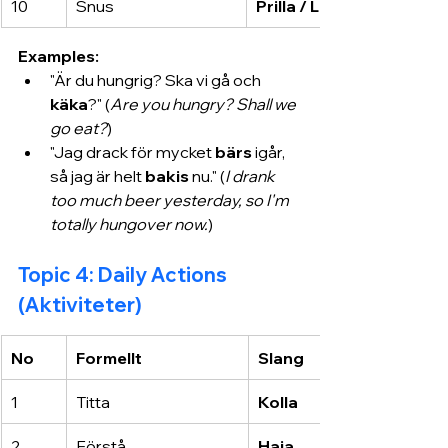
10
Snus
Prilla / Luring
Examples:
"Är du hungrig? Ska vi gå och 
käka
?" (
Are you hungry? Shall we 
go eat?
)
"Jag drack för mycket 
bärs
 igår, 
så jag är helt 
bakis
 nu." (
I drank 
too much beer yesterday, so I'm 
totally hungover now.
)
Topic 4: Daily Actions 
(Aktiviteter)
No
Formellt
Slang
1
Titta
Kolla
2
Förstå
Haja