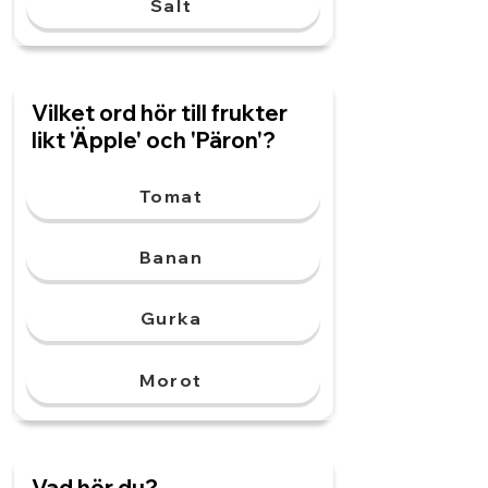
Salt
Vilket ord hör till frukter
likt 'Äpple' och 'Päron'?
Tomat
Banan
Gurka
Morot
Vad hör du?