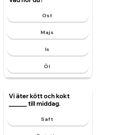
Ost
Majs
Is
Öl
Vi äter kött och kokt
______ till middag.
Saft