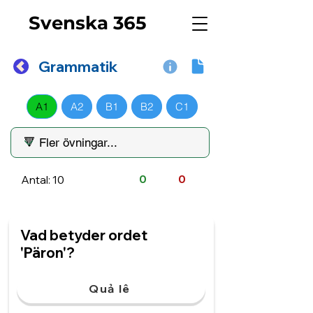
Svenska 365
Grammatik
A1
A2
B1
B2
C1
Antal: 10
0
0
Vad betyder ordet
'Päron'?
Quả lê