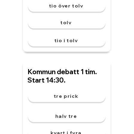
tio över tolv
tolv
tio i tolv
Kommun debatt 1 tim.
Start 14:30.
tre prick
halv tre
kvart i fyra