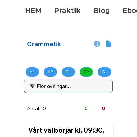
HEM
Praktik
Blog
Ebo
Grammatik
A1
A2
B1
B2
C1
Antal: 10
0
0
Vårt val börjar kl. 09:30.