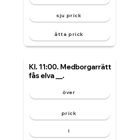
sju prick
åtta prick
Kl. 11:00. Medborgarrätt
fås elva __.
över
prick
i