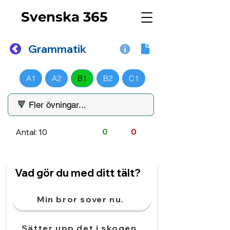
Svenska 365
Grammatik
A1
A2
B1
B2
C1
Antal: 10
0
0
Vad gör du med ditt tält?
Min bror sover nu.
Sätter upp det i skogen.