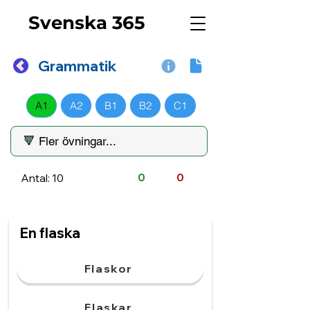
Svenska 365
Grammatik
A1
A2
B1
B2
C1
Antal: 10
0
0
En flaska
Flaskor
Flaskar