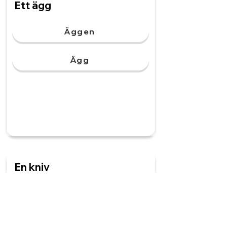
Ett ägg
Äggen
Ägg
En kniv
Knivar
Kniver