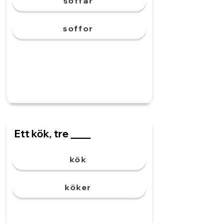
soffar
soffor
Ett kök, tre ____
kök
köker