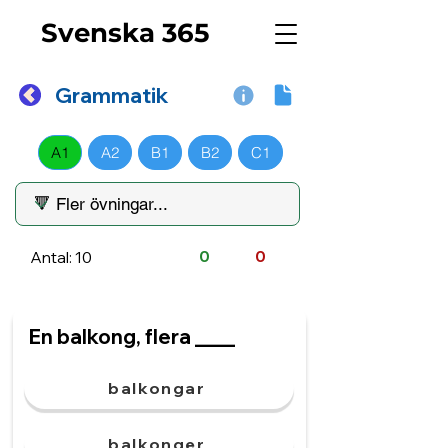
Svenska 365
Grammatik
A1
A2
B1
B2
C1
Antal: 10
0
0
En balkong, flera ____
balkongar
balkonger