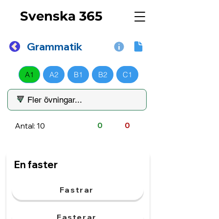
Svenska 365
Grammatik
A1
A2
B1
B2
C1
Antal: 10
0
0
En faster
Fastrar
Fasterar