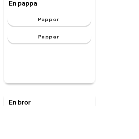
En pappa
Pappor
Pappar
En bror
Bröder
Brörar