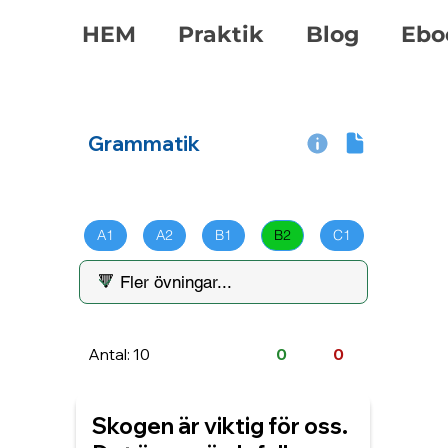
HEM
Praktik
Blog
Ebo
Grammatik
A1
A2
B1
B2
C1
Antal: 10
0
0
Skogen är viktig för oss.