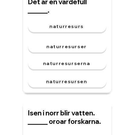
Det är en värdefull
______.
naturresurs
naturresurser
naturresurserna
naturresursen
Isen i norr blir vatten.
______ oroar forskarna.