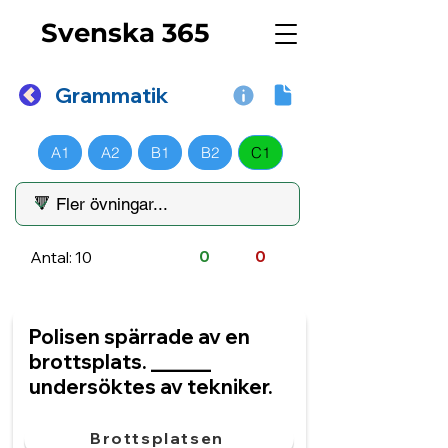
Svenska 365
Grammatik
A1
A2
B1
B2
C1
Antal: 10
0
0
Polisen spärrade av en
brottsplats. ______
undersöktes av tekniker.
Brottsplatsen