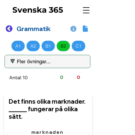
Svenska 365
Grammatik
A1
A2
B1
B2
C1
Antal: 10
0
0
Det finns olika marknader.
______ fungerar på olika
sätt.
marknaden