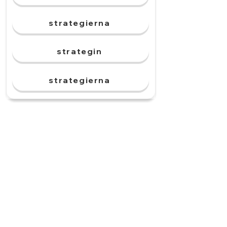
strategierna
strategin
strategierna
Det finns olika priser.
______ varierar mellan
butikerna.
prisarna
priset