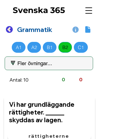
Svenska 365
Grammatik
A1
A2
B1
B2
C1
Antal: 10
0
0
Vi har grundläggande
rättigheter. ______
skyddas av lagen.
rättigheterne