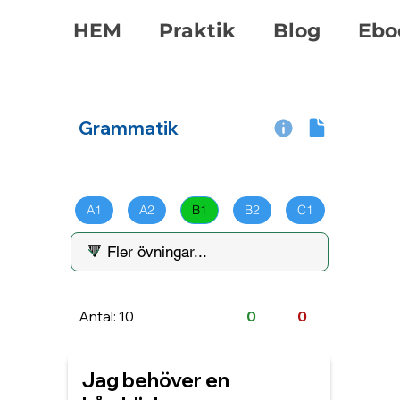
HEM
Praktik
Blog
Ebo
Grammatik
A1
A2
B1
B2
C1
Antal: 10
0
0
Jag behöver en