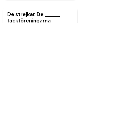
De strejkar. De ______
fackföreningarna
protesterar.
stark
starka
starkt
starke
Valet är ditt. Det är ______