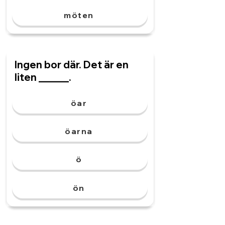
möten
Ingen bor där. Det är en
liten ______.
öar
öarna
ö
ön