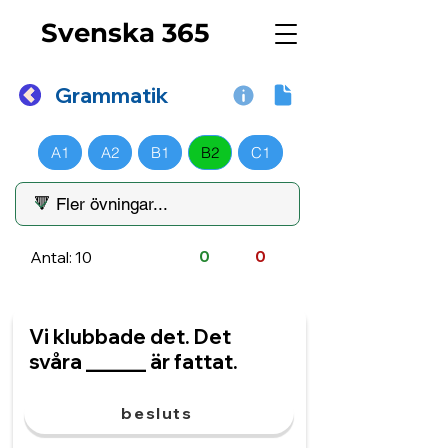
Svenska 365
Grammatik
A1
A2
B1
B2
C1
Antal: 10
0
0
Vi klubbade det. Det
svåra ______ är fattat.
besluts