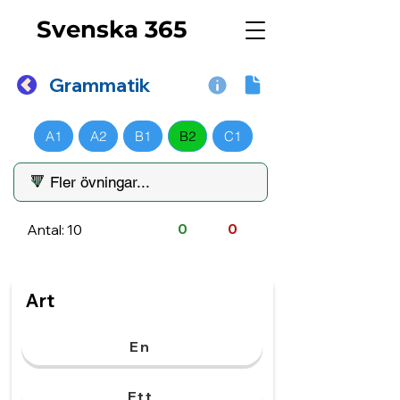
Svenska 365
Grammatik
A1
A2
B1
B2
C1
Antal: 10
0
0
Art
En
Ett