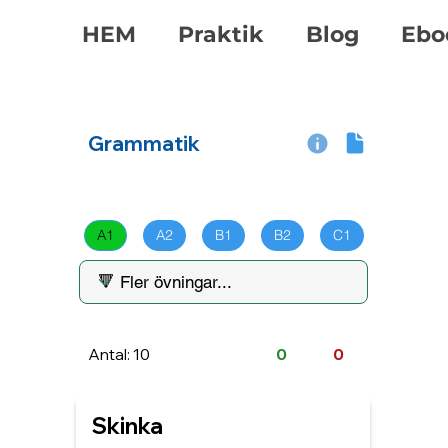
HEM
Praktik
Blog
Ebo
Grammatik
A1
A2
B1
B2
C1
Antal: 10
0
0
Skinka