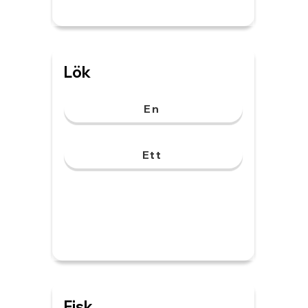
Lök
En
Ett
Fisk