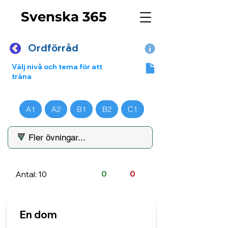
Svenska 365
Ordförråd
Välj nivå och tema för att
träna
A1
A2
B1
B2
C1
Antal: 10
0
0
En dom