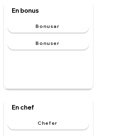
En bonus
Bonusar
Bonuser
En chef
Chefer