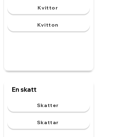
Kvittor
Kvitton
En skatt
Skatter
Skattar