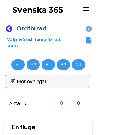
Svenska 365
Ordförråd
Välj nivå och tema för att
träna
A1
A2
B1
B2
C1
Antal: 10
0
0
En fluga