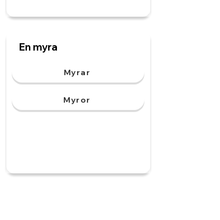
En myra
Myrar
Myror
En häst