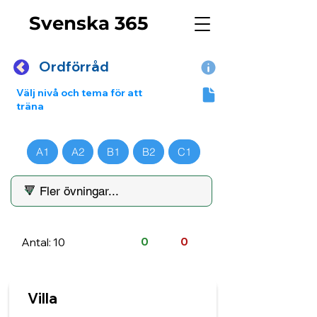
Svenska 365
Ordförråd
Välj nivå och tema för att
träna
A1
A2
B1
B2
C1
Antal: 10
0
0
Villa