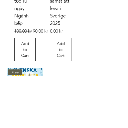
tốc 10
sämst att
ngày
leva i
Ngành
Sverige
bếp
2025
Regular Price
Sale Price
Price
100,00 kr
90,00 kr
0,00 kr
Add
Add
to
to
Cart
Cart
Free
Svenska