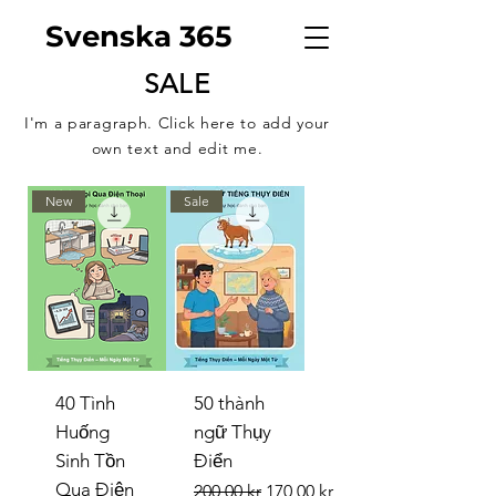
Svenska 365
SALE
I'm a paragraph. Click here to add your
own text and edit me.
New
Sale
40 Tình
50 thành
Huống
ngữ Thụy
Sinh Tồn
Điển
Qua Điện
Regular Price
Sale Price
200,00 kr
170,00 kr