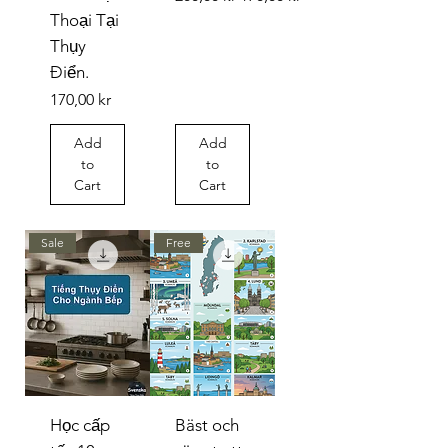
Thoại Tại
Thụy
Điển.
Price
170,00 kr
Add
Add
to
to
Cart
Cart
Sale
Free
Học cấp
Bäst och