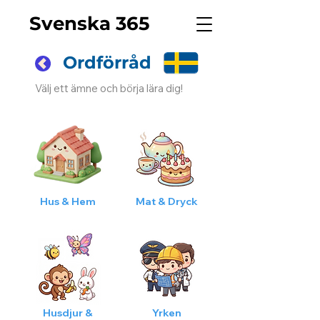
Svenska 365
Ordförråd
Välj ett ämne och börja lära dig!
Hus & Hem
Mat & Dryck
Husdjur &
Yrken