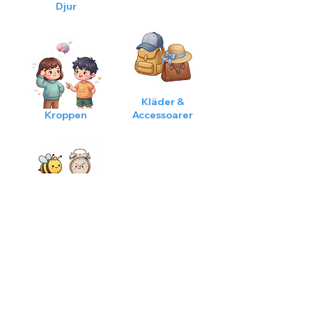
Djur
Kläder &
Kroppen
Accessoarer
Mix - Korta
ord