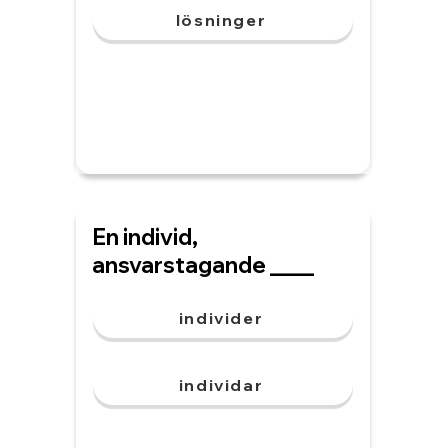
lösninger
En individ,
ansvarstagande ____
individer
individar