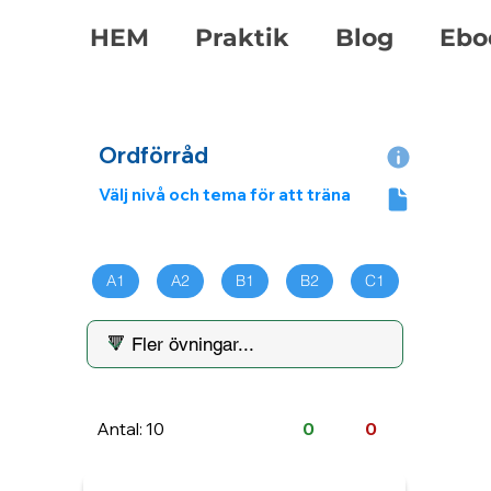
HEM
Praktik
Blog
Ebo
Ordförråd
Välj nivå och tema för att träna
A1
A2
B1
B2
C1
Antal: 10
0
0