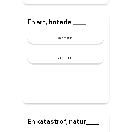
En art, hotade ____
arter
artar
En katastrof, natur____