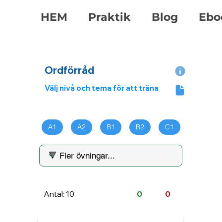
HEM
Praktik
Blog
Ebo
Ordförråd
Välj nivå och tema för att träna
A1
A2
B1
B2
C1
Antal: 10
0
0