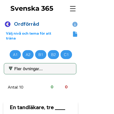
Svenska 365
Ordförråd
Välj nivå och tema för att
träna
A1
A2
B1
B2
C1
Antal: 10
0
0
En tandläkare, tre ____