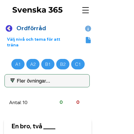
Svenska 365
Ordförråd
Välj nivå och tema för att
träna
A1
A2
B1
B2
C1
Antal: 10
0
0
En bro, två ____