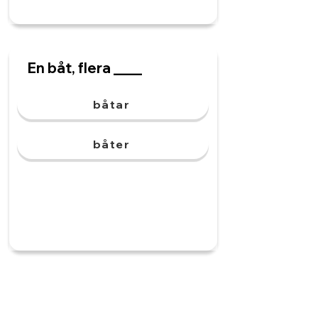
En båt, flera ____
båtar
båter
Ett bälte, två ____