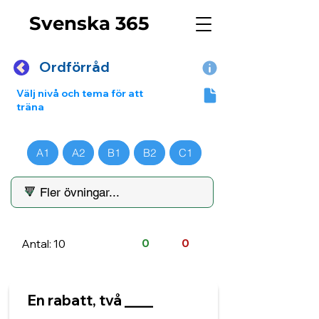
Svenska 365
Ordförråd
Välj nivå och tema för att
träna
A1
A2
B1
B2
C1
Antal: 10
0
0
En rabatt, två ____