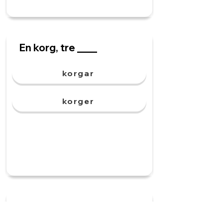
En korg, tre ____
korgar
korger
Ett märke, flera ____