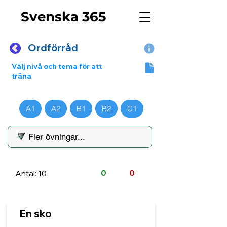
Svenska 365
Ordförråd
Välj nivå och tema för att
träna
A1
A2
B1
B2
C1
Antal: 10
0
0
En sko