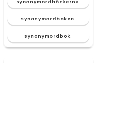
synonymordböckerna
synonymordboken
synonymordbok
Vi skriver inte som vi
talar. ______ är
annorlunda.
Talspråks
Talspråket
Talspråken