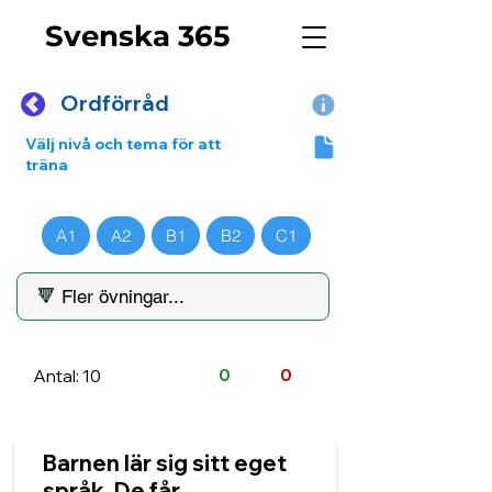
Svenska 365
Ordförråd
Välj nivå och tema för att
träna
A1
A2
B1
B2
C1
Antal: 10
0
0
Barnen lär sig sitt eget
språk. De får ______.