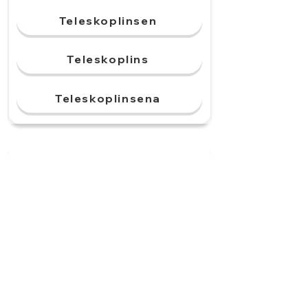
Teleskoplinsen
Teleskoplins
Teleskoplinsena
Astronauterna landar
på månen. Det är en
______.
månlandningarna
månlandningar