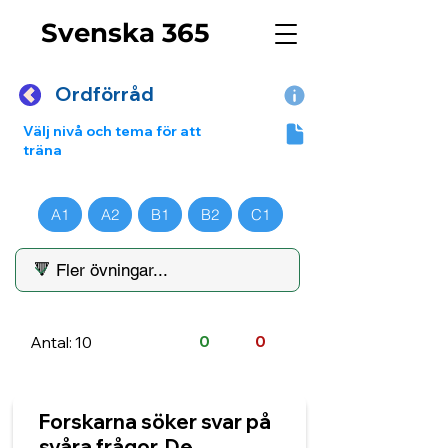
Svenska 365
Ordförråd
Välj nivå och tema för att
träna
A1
A2
B1
B2
C1
Antal: 10
0
0
Forskarna söker svar på
svåra frågor. De