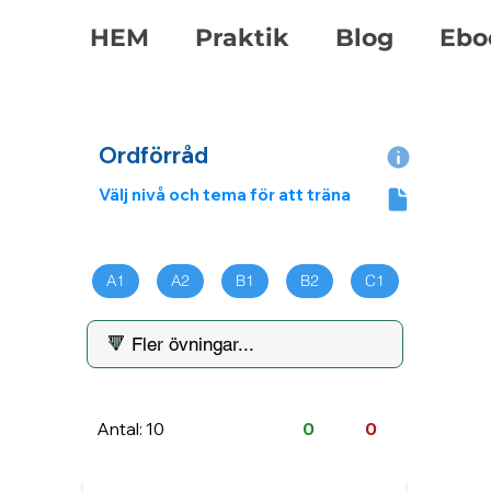
HEM
Praktik
Blog
Ebo
Ordförråd
Välj nivå och tema för att träna
A1
A2
B1
B2
C1
Antal: 10
0
0